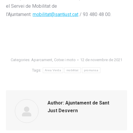
el Servei de Mobilitat de
l’Ajuntament:
mobilitat@santjust.cat
/ 93 480 48 00.
Categories:
Aparcament
,
Cotxe i moto
12 de novembre de 2021
Tags:
Area Verda
mobilitat
promunsa
Author:
Ajuntament de Sant
Just Desvern