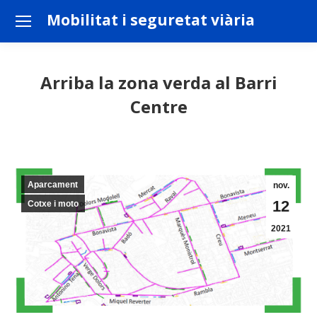
Mobilitat i seguretat viària
Arriba la zona verda al Barri
Centre
You are here:
Aparcament
nov.
12
Cotxe i moto
2021