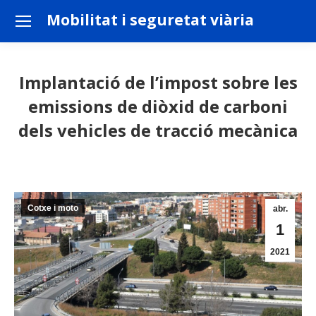
Mobilitat i seguretat viària
Implantació de l’impost sobre les
emissions de diòxid de carboni
dels vehicles de tracció mecànica
You are here:
Cotxe i moto
abr.
1
2021