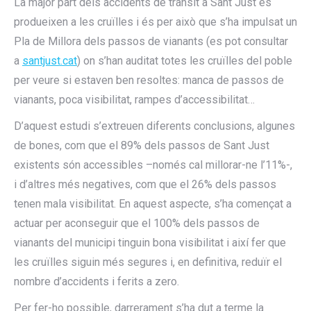
La major part dels accidents de trànsit a Sant Just es
produeixen a les cruïlles i és per això que s’ha impulsat un
Pla de Millora dels passos de vianants (es pot consultar
a
santjust.cat
) on s’han auditat totes les cruïlles del poble
per veure si estaven ben resoltes: manca de passos de
vianants, poca visibilitat, rampes d’accessibilitat…
D’aquest estudi s’extreuen diferents conclusions, algunes
de bones, com que el 89% dels passos de Sant Just
existents són accessibles –només cal millorar-ne l’11%-,
i d’altres més negatives, com que el 26% dels passos
tenen mala visibilitat. En aquest aspecte, s’ha començat a
actuar per aconseguir que el 100% dels passos de
vianants del municipi tinguin bona visibilitat i així fer que
les cruïlles siguin més segures i, en definitiva, reduïr el
nombre d’accidents i ferits a zero.
Per fer-ho possible, darrerament s’ha dut a terme la