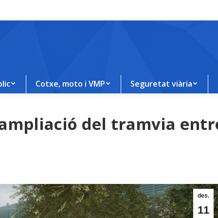
lic
Cotxe, moto i VMP
Seguretat viària
’ampliació del tramvia entr
des.
11