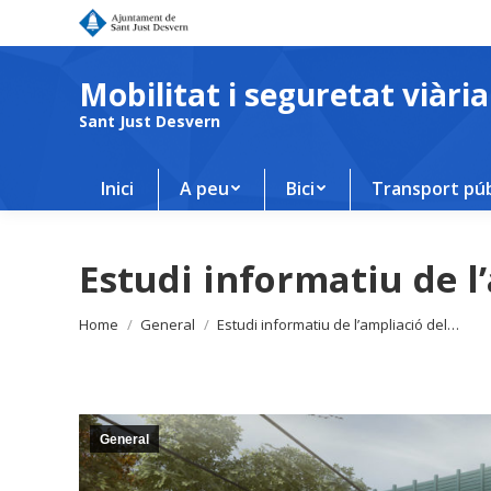
Mobilitat i seguretat viària
Sant Just Desvern
Inici
A peu
Bici
Transport púb
Estudi informatiu de l
You are here:
Home
General
Estudi informatiu de l’ampliació del…
General