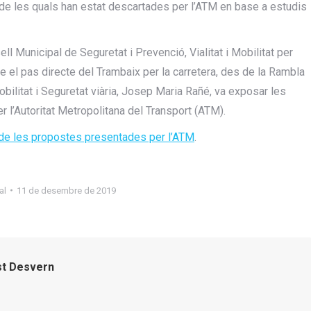
s de les quals han estat descartades per l’ATM en base a estudis
l Municipal de Seguretat i Prevenció, Vialitat i Mobilitat per
e el pas directe del Trambaix per la carretera, des de la Rambla
obilitat i Seguretat viària, Josep Maria Rañé, va exposar les
r l’Autoritat Metropolitana del Transport (ATM).
i de les propostes presentades per l’ATM
.
al
11 de desembre de 2019
st Desvern