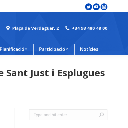
Twitter
YouTube
Instagram
page
page
page
opens
opens
opens
Plaça de Verdaguer, 2
+34 93 480 48 00
in
in
in
new
new
new
window
window
window
Planificació
Participació
Notícies
e Sant Just i Esplugues
Search: