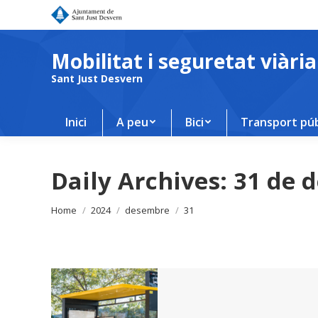
Mobilitat i seguretat viària
Sant Just Desvern
Inici
A peu
Bici
Transport púb
Daily Archives:
31 de 
You are here:
Home
2024
desembre
31