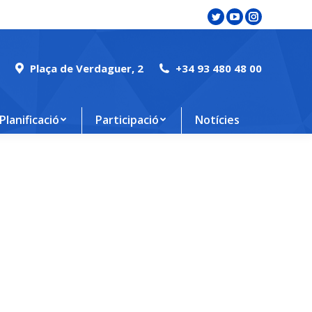
Twitter
YouTube
Instagram
page
page
page
opens
opens
opens
Plaça de Verdaguer, 2
+34 93 480 48 00
in
in
in
new
new
new
window
window
window
Planificació
Participació
Notícies