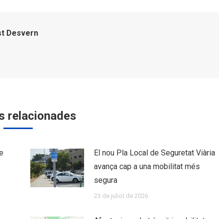
st Desvern
s relacionades
e
El nou Pla Local de Seguretat Viària
avança cap a una mobilitat més
segura
23 de juliol de 2026