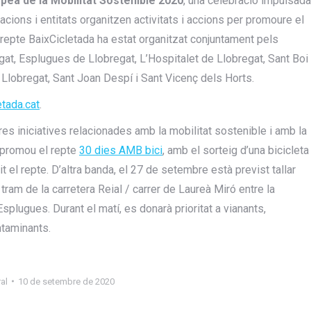
ea de la Mobilitat Sostenible 2020
, una celebració impulsada
racions i entitats organitzen activitats i accions per promoure el
 repte BaixCicletada ha estat organitzat conjuntament pels
at, Esplugues de Llobregat, L’Hospitalet de Llobregat, Sant Boi
 Llobregat, Sant Joan Despí i Sant Vicenç dels Horts.
tada.cat
.
es iniciatives relacionades amb la mobilitat sostenible i amb la
B promou el repte
30 dies AMB bici
, amb el sorteig d’una bicicleta
 el repte. D’altra banda, el 27 de setembre està previst tallar
l tram de la carretera Reial / carrer de Laureà Miró entre la
plugues. Durant el matí, es donarà prioritat a vianants,
ntaminants.
al
10 de setembre de 2020