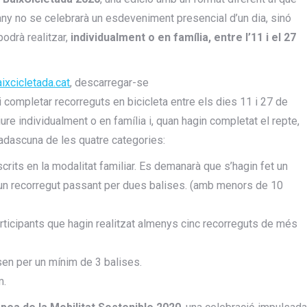
ny no se celebrarà un esdeveniment presencial d’un dia, sinó
odrà realitzar,
individualment o en família, entre l’11 i el 27
ixcicletada.cat
, descarregar-se
i completar recorreguts en bicicleta entre els dies 11 i 27 de
re individualment o en família i, quan hagin completat el repte,
 cadascuna de les quatre categories:
nscrits en la modalitat familiar. Es demanarà que s’hagin fet un
un recorregut passant per dues balises. (amb menors de 10
participants que hagin realitzat almenys cinc recorreguts de més
sen per un mínim de 3 balises.
m.