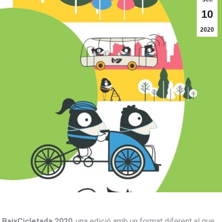
10
2020
 BaixCicletada 2020
, una edició amb un format diferent al que