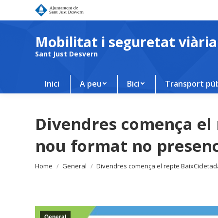
Mobilitat i seguretat viària
Sant Just Desvern
Inici
A peu
Bici
Transport púb
Divendres comença el 
nou format no presenc
You are here:
Home
General
Divendres comença el repte BaixCicleta
General