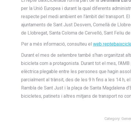
El repte BaixCicletada forma part de la
Setmana Europ
per la Unió Europea i durant la qual diferents administ
respecte pel medi ambient en l’àmbit del transport. El
ajuntaments de Sant Just Desvern, Cornellà de Llobreg
de Llobregat, Santa Coloma de Cervelló, Sant Feliu de
Per a més informació, consulteu el
web reptebaixcicle
Durant el mes de setembre també s’han organitzat altr
bicicleta com a protagonista. Durant tot el mes, l’AM
elèctrica plegable entre les persones que hagin assolit
parcialment al trànsit, des de les 9 h fins a les 14 h, e
Rambla de Sant Just i la plaça de Santa Magdalena d’Es
bicicletes, patinets i altres mitjans de transport no co
Category:
Gener