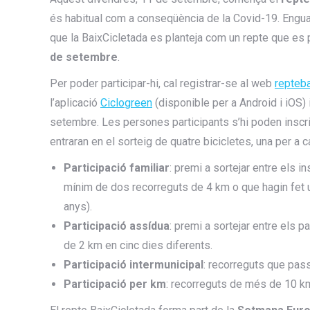
és habitual com a conseqüència de la Covid-19. Engua
que la BaixCicletada es planteja com un repte que es p
de setembre
.
Per poder participar-hi, cal registrar-se al web
repteba
l’aplicació
Ciclogreen
(disponible per a Android i iOS) 
setembre. Les persones participants s’hi poden inscriu
entraran en el sorteig de quatre bicicletes, una per a
Participació familiar
: premi a sortejar entre els i
mínim de dos recorreguts de 4 km o que hagin fet 
anys).
Participació assídua
: premi a sortejar entre els 
de 2 km en cinc dies diferents.
Participació intermunicipal
: recorreguts que pas
Participació per km
: recorreguts de més de 10 k