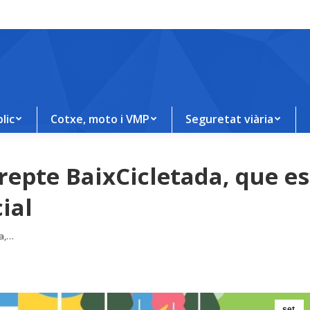
lic
Cotxe, moto i VMP
Seguretat viària
repte BaixCicletada, que e
ial
da,…
set.