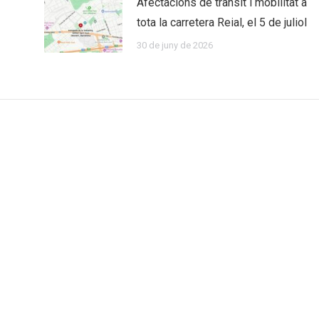
Afectacions de trànsit i mobilitat a
tota la carretera Reial, el 5 de juliol
30 de juny de 2026