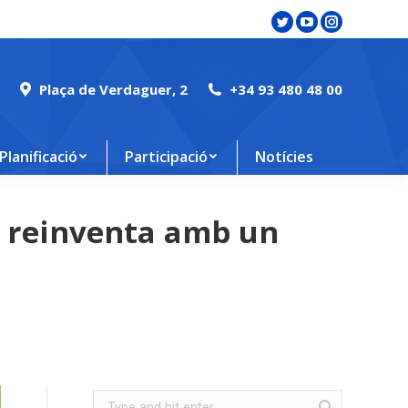
Twitter
YouTube
Instagram
page
page
page
opens
opens
opens
Plaça de Verdaguer, 2
+34 93 480 48 00
in
in
in
new
new
new
window
window
window
Planificació
Participació
Notícies
s reinventa amb un
Search: