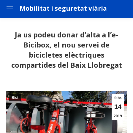
Mobilitat i seguretat viària
Ja us podeu donar d’alta a l’e-
Bicibox, el nou servei de
bicicletes elèctriques
compartides del Baix Llobregat
You are here:
Bici
febr.
14
2019