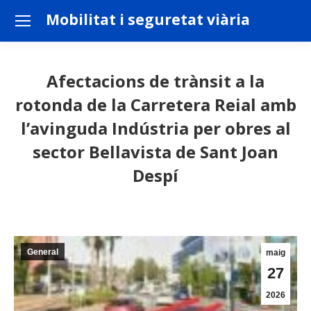
Mobilitat i seguretat viària
Afectacions de trànsit a la
rotonda de la Carretera Reial amb
l’avinguda Indústria per obres al
sector Bellavista de Sant Joan
Despí
You are here:
General
maig
27
2026