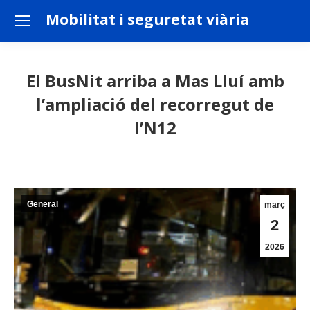
Mobilitat i seguretat viària
El BusNit arriba a Mas Lluí amb
l’ampliació del recorregut de
l’N12
You are here:
General
març
2
2026