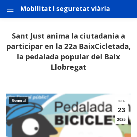
Mobilitat i seguretat viària
Sant Just anima la ciutadania a
participar en la 22a BaixCicletada,
la pedalada popular del Baix
Llobregat
You are here:
General
set.
23
2025