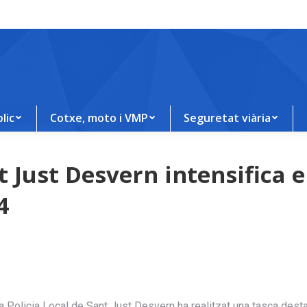
lic
Cotxe, moto i VMP
Seguretat viària
t Just Desvern intensifica e
4
 Policia Local de Sant Just Desvern ha realitzat una tasca destac