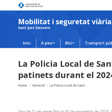
Mobilitat i seguretat viària
Sant Just Desvern
Inici
A peu
Bici
Transport púb
La Policia Local de San
patinets durant el 202
You are here:
Home
General
La Policia Local de Sant…
Des de l’1 de gener fins al 30 de novembre de 2024, la