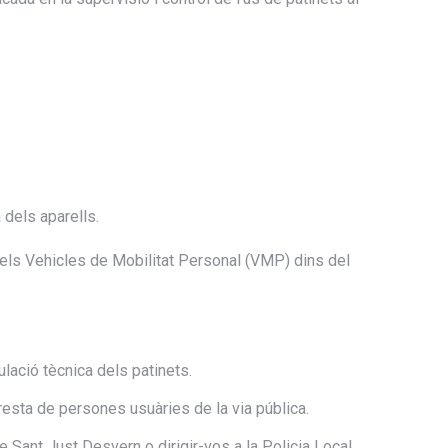
dels aparells.
dels Vehicles de Mobilitat Personal (VMP) dins del
lació tècnica dels patinets.
 resta de persones usuàries de la via pública.
e Sant Just Desvern o dirigir-vos a la Policia Local