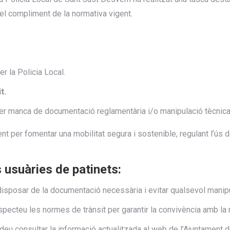
i el compliment de la normativa vigent.
 la Policia Local.
t.
r manca de documentació reglamentària i/o manipulació tècnica 
t per fomentar una mobilitat segura i sostenible, regulant l’ús 
usuàries de patinets:
isposar de la documentació necessària i evitar qualsevol manipu
respecteu les normes de trànsit per garantir la convivència amb la
deu consultar la informació actualitzada al web de l’Ajuntament d