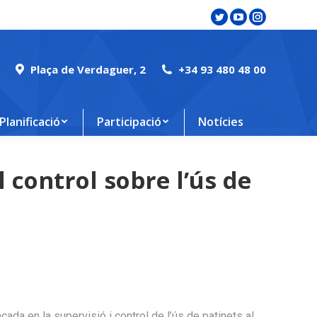
Twitter
YouTube
Instagram
page
page
page
opens
opens
opens
Plaça de Verdaguer, 2
+34 93 480 48 00
in
in
in
new
new
new
window
window
window
Planificació
Participació
Notícies
l control sobre l’ús de
ada en la supervisió i control de l’ús de patinets al