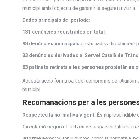
municipi amb l’objectiu de garantir la seguretat viària 
Dades principals del període:
131 denúncies registrades en total:
98 denúncies municipals
gestionades directament per
33 denúncies derivades al Servei Català de Trànsi
83 patinets retirats a les persones propietàries
pe
Aquesta acció forma part del compromís de l’Ajuntamen
municipi.
Recomanacions per a les persones 
Respecteu la normativa vigent:
És imprescindible d
Circulació segura:
Utilitzeu els espais habilitats i 
Informeu-vos:
Si teniu dubtes sobre la normativa, po